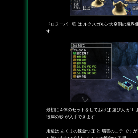
ドロヌーバ・強 は ルクスガルン大空洞の魔界
す
最初に４体のセットをしておけば 遊び人 が L
彼岸の砂 が入手できます
用途は あくまの錬金つぼ と 瑞雲のコテ です