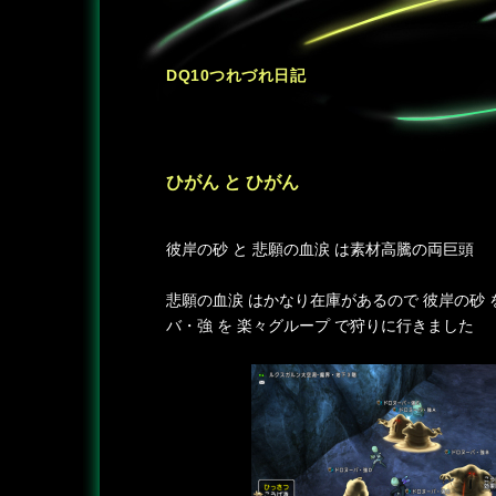
DQ10つれづれ日記
ひがん と ひがん
―
彼岸の砂 と 悲願の血涙 は素材高騰の両巨頭
悲願の血涙 はかなり在庫があるので 彼岸の砂 
バ・強 を 楽々グループ で狩りに行きました