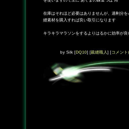
を使いますので主に あくまの錬金つぼ 用
在庫はそれほど必要はありませんが、過剰分を
縫素材を購入すれば良い取引になります
キラキラマラソンをするよりはるかに効率が良
by
Silk
[
DQ10
]
[
裁縫職人
]
[
コメント(