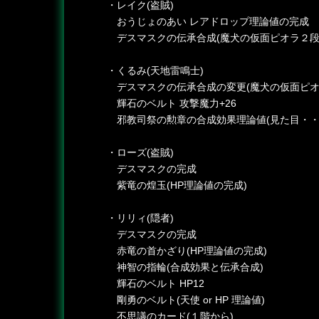
・レイク(盗賊)
おうじょのあい レアドロップ理論値の完成
デスマスクの伝承合成(魔犬の仮面ピオラ２段
・くるみ(天地雷鳴士)
デスマスクの伝承合成の変更(魔犬の仮面ピオ
輝石のベルト 攻撃魔力+26
邪教司祭の勲章の合成効果理論値(見た目・・
・ローズ(盗賊)
デスマスクの完成
紫竜の煌玉(HP理論値の完成)
・リリィ(隠者)
デスマスクの完成
赤竜の首かざり(HP理論値の完成)
神智の指輪(合成効果と伝承合成)
輝石のベルト HP12
剛勇のベルト(天使 or HP 理論値)
不思議のカード(１階から)