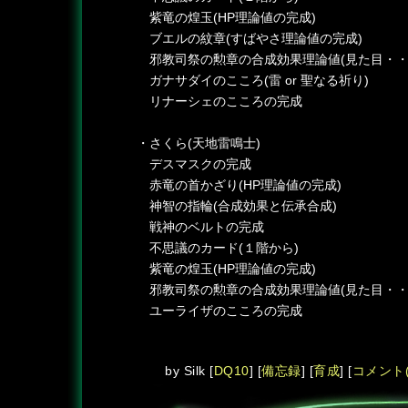
紫竜の煌玉(HP理論値の完成)
ブエルの紋章(すばやさ理論値の完成)
邪教司祭の勲章の合成効果理論値(見た目・・
ガナサダイのこころ(雷 or 聖なる祈り)
リナーシェのこころの完成
・さくら(天地雷鳴士)
デスマスクの完成
赤竜の首かざり(HP理論値の完成)
神智の指輪(合成効果と伝承合成)
戦神のベルトの完成
不思議のカード(１階から)
紫竜の煌玉(HP理論値の完成)
邪教司祭の勲章の合成効果理論値(見た目・・
ユーライザのこころの完成
by
Silk
[
DQ10
]
[
備忘録
]
[
育成
]
[
コメント(