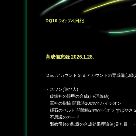
DQ10つれづれ日記
育成備忘録 2026.1.28.
―
２nd.アカウント３rd.アカウントの育成備忘録(2026
・スワン(遊び人)
破壊神の眼甲の合成(HP理論値)
軍神の指輪 開戦時100%でバイシオン
輝石のベルト 開戦時24%でピオラ すばやさ 2
不思議のカード
邪教司祭の勲章の合成効果理論値(見た目・・